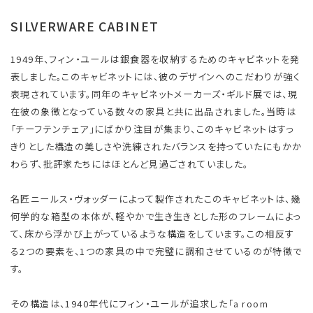
SILVERWARE CABINET
1949年、フィン・ユールは銀食器を収納するためのキャビネットを発
表しました。このキャビネットには、彼のデザインへのこだわりが強く
表現されています。同年のキャビネットメーカーズ・ギルド展では、現
在彼の象徴となっている数々の家具と共に出品されました。当時は
「チーフテンチェア」にばかり注目が集まり、このキャビネットはすっ
きりとした構造の美しさや洗練されたバランスを持っていたにもかか
わらず、批評家たちにはほとんど見過ごされていました。
名匠ニールス・ヴォッダーによって製作されたこのキャビネットは、幾
何学的な箱型の本体が、軽やかで生き生きとした形のフレームによっ
て、床から浮かび上がっているような構造をしています。この相反す
る2つの要素を、1つの家具の中で完璧に調和させているのが特徴で
す。
その構造は、1940年代にフィン・ユールが追求した「a room