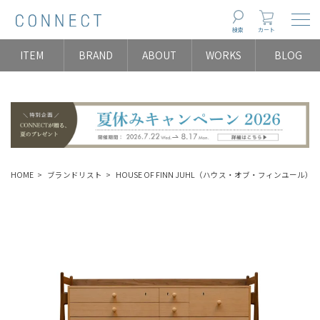
Togg
検索
カート
ITEM
BRAND
ABOUT
WORKS
BLOG
HOME
ブランドリスト
HOUSE OF FINN JUHL（ハウス・オブ・フィンユール）