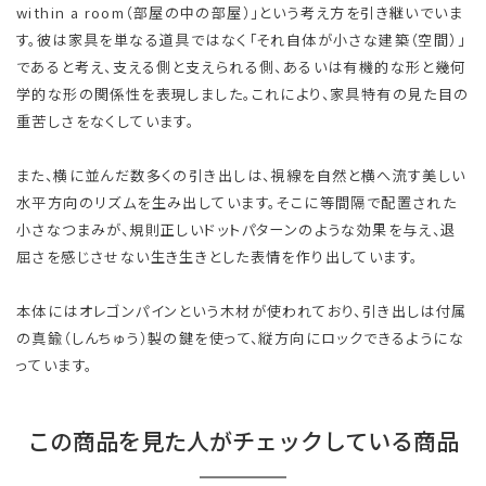
within a room（部屋の中の部屋）」という考え方を引き継いでいま
す。彼は家具を単なる道具ではなく「それ自体が小さな建築（空間）」
であると考え、支える側と支えられる側、あるいは有機的な形と幾何
学的な形の関係性を表現しました。これにより、家具特有の見た目の
重苦しさをなくしています。
また、横に並んだ数多くの引き出しは、視線を自然と横へ流す美しい
水平方向のリズムを生み出しています。そこに等間隔で配置された
小さなつまみが、規則正しいドットパターンのような効果を与え、退
屈さを感じさせない生き生きとした表情を作り出しています。
本体にはオレゴンパインという木材が使われており、引き出しは付属
の真鍮（しんちゅう）製の鍵を使って、縦方向にロックできるようにな
っています。
この商品を見た人がチェックしている商品