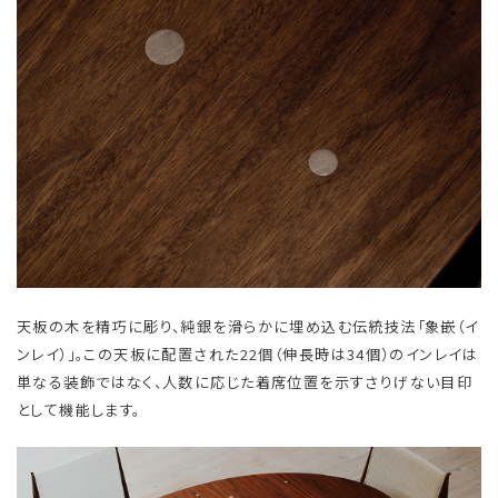
天板の木を精巧に彫り、純銀を滑らかに埋め込む伝統技法「象嵌（イ
ンレイ）」。この天板に配置された22個（伸長時は34個）のインレイは
単なる装飾ではなく、人数に応じた着席位置を示すさりげない目印
として機能します。