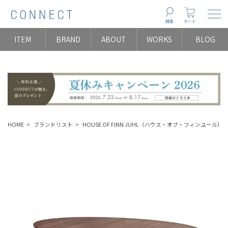
Togg
検索
カート
ITEM
BRAND
ABOUT
WORKS
BLOG
HOME
ブランドリスト
HOUSE OF FINN JUHL（ハウス・オブ・フィンユール）