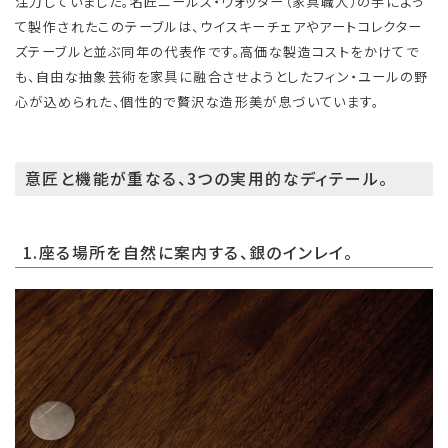
注力していました。名匠ニールス・ヴォッダー（家具職人）の手によっ
て製作されたこのテーブルは、ウイスキーチェアやアートコレクター
ズテーブルと並ぶ同年の代表作です。高価な製造コストをかけてで
も、自由な抽象芸術を家具に融合させようとしたフィン・ユールの野
心が込められた、個性的で贅沢な造形美が息づいています。
意匠と機能が重なる、3つの実用的なディテール。
1.座る場所を自然に案内する、銀のインレイ。