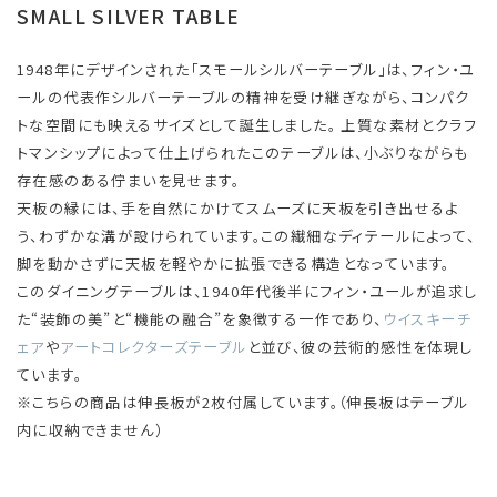
SMALL SILVER TABLE
1948年にデザインされた「スモールシルバーテーブル」は、フィン・ユ
ールの代表作シルバーテーブルの精神を受け継ぎながら、コンパク
トな空間にも映えるサイズとして誕生しました。 上質な素材とクラフ
トマンシップによって仕上げられたこのテーブルは、小ぶりながらも
存在感のある佇まいを見せます。
天板の縁には、手を自然にかけてスムーズに天板を引き出せるよ
う、わずかな溝が設けられています。この繊細なディテールによって、
脚を動かさずに天板を軽やかに拡張できる構造となっています。
このダイニングテーブルは、1940年代後半にフィン・ユールが追求し
た“装飾の美”と“機能の融合”を象徴する一作であり、
ウイスキーチ
ェア
や
アートコレクターズテーブル
と並び、彼の芸術的感性を体現し
ています。
※こちらの商品は伸長板が2枚付属しています。（伸長板はテーブル
内に収納できません）