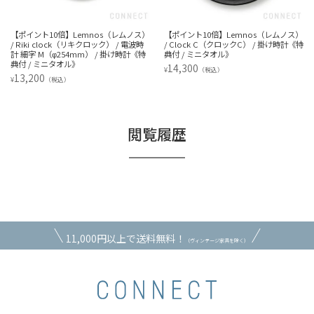
ノス）
【ポイント10倍】Lemnos（レムノス）
【ポイント10倍】Lemnos（レムノ
波時
/ Clock C（クロックC） / 掛け時計《特
/ Fluct（フラクト） / 掛け時計 / ウ
《特
典付 / ミニタオル》
ルナット《特典付 / ミニタオル》
14,300
38,500
¥
¥
（税込）
（税込）
閲覧履歴
11,000円以上で送料無料！
（ヴィンテージ家具を除く）