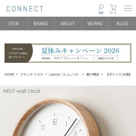
Togg
検索
カート
ITEM
BRAND
ABOUT
WORKS
BLOG
HOME
ブランドリスト
Lemnos（レムノス）
掛け時計
【ポイント10倍】Lem