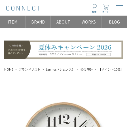
Togg
検索
カート
ITEM
BRAND
ABOUT
WORKS
BLOG
HOME
ブランドリスト
Lemnos（レムノス）
掛け時計
【ポイント10倍】Lem