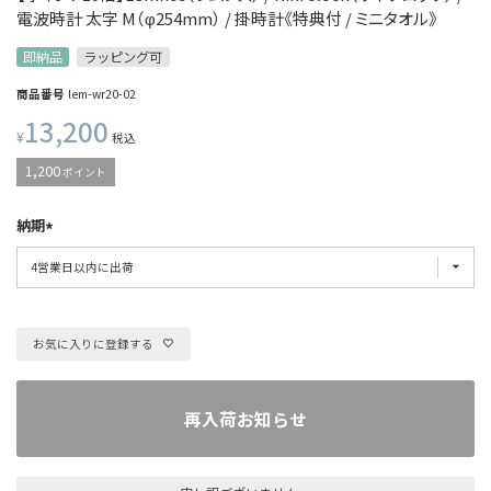
電波時計 太字 M（φ254mm） / 掛時計《特典付 / ミニタオル》
即納品
ラッピング可
商品番号
lem-wr20-02
13,200
¥
税込
1,200
ポイント
納期
お気に入りに登録する
再入荷お知らせ