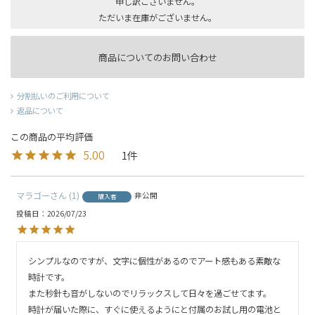
申し訳ございません。
ただいま在庫がございません。
商品についてのお問い合わせ
分割払いのご利用について
返品について
5.00
1
マラゴー
1
非公開
購入者
投稿日
2026/07/23
シンプルなのですが、文字に個性があるのでアート感もある素敵な
時計です。

また秒針も音がしないのでリラックスして日々を過ごせてます。

時計が届いた際に、すぐに使えるようにと付属のお試し用の電池と