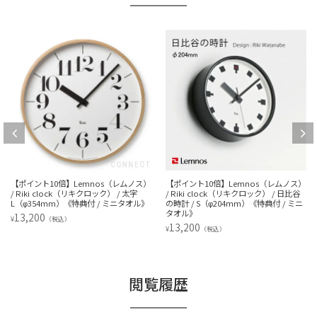
10倍】Lemnos（レムノス）
【ポイント10倍】Lemnos（レムノス）
【ポイント1
 clock（リキクロック） / 太字
/ Riki clock（リキクロック） / 日比谷
/ Riki c
4mm）《特典付 / ミニタオル》
の時計 / S（φ204mm）《特典付 / ミニ
の時計 / M
タオル》
タオル》
（税込）
13,200
16,500
¥
¥
（税込）
（
閲覧履歴