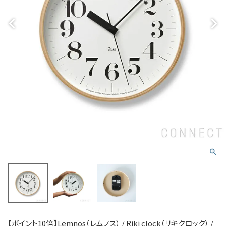
【ポイント10倍】Lemnos（レムノス） / Riki clock（リキクロック） /