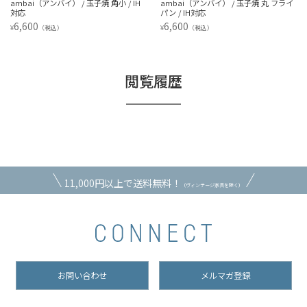
ambai（アンバイ） / 玉子焼 角小 / IH
ambai（アンバイ） / 玉子焼 丸 フライ
対応
パン / IH対応
6,600
6,600
¥
¥
（税込）
（税込）
閲覧履歴
11,000円以上で送料無料！
（ヴィンテージ家具を除く）
お問い合わせ
メルマガ登録