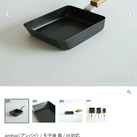
ambai（アンバイ） / 玉子焼 角 / IH対応