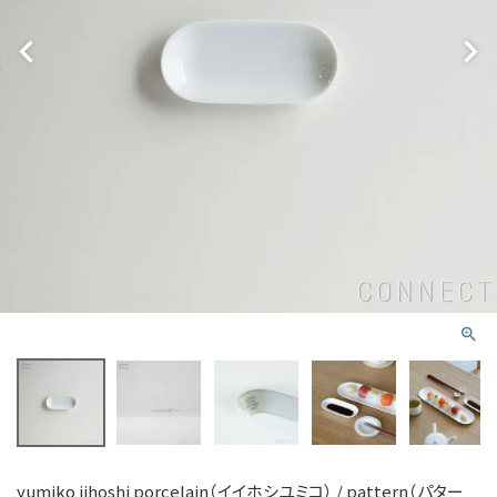
yumiko iihoshi porcelain（イイホシユミコ） / pattern（パター