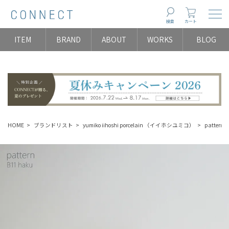
Togg
検索
カート
ITEM
BRAND
ABOUT
WORKS
BLOG
HOME
ブランドリスト
yumiko iihoshi porcelain （イイホシユミコ）
patter