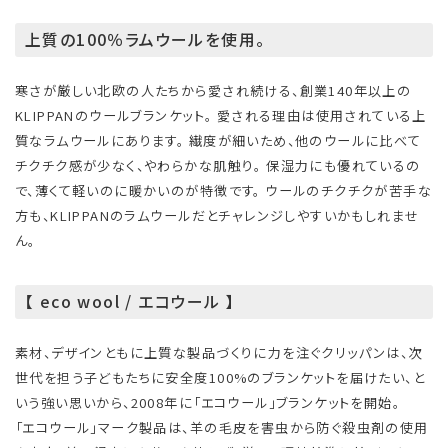
上質の100％ラムウールを使用。
寒さが厳しい北欧の人たちから愛され続ける、創業140年以上の
KLIPPANのウールブランケット。 愛される理由は使用されている上
質なラムウールにあります。 繊度が細いため、他のウールに比べて
チクチク感が少なく、やわらかな肌触り。 保湿力にも優れているの
で、薄くて軽いのに暖かいのが特徴です。 ウールのチクチクが苦手な
方も、KLIPPANのラムウールだとチャレンジしやすいかもしれませ
ん。
【 eco wool / エコウール 】
素材、デザインともに上質な製品づくりに力を注ぐクリッパンは、次
世代を担う子どもたちに安全度100%のブランケットを届けたい、と
いう強い思いから、2008年に「エコウール」ブランケットを開始。
「エコウール」マーク製品は、羊の毛皮を害虫から防ぐ殺虫剤の使用