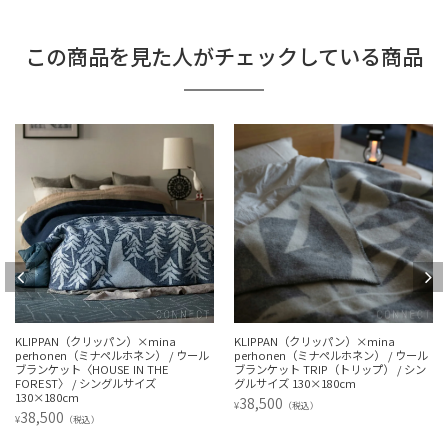
この商品を見た人がチェックしている商品
N（クリッパン）×mina
KLIPPAN（クリッパン）×mina
KLIPPAN
en（ミナペルホネン） / ウール
perhonen（ミナペルホネン） / ウール
ケット ワイル
HOUSE IN THE
ブランケット TRIP（トリップ） / シン
イズ 90×130
〉 / シングルサイズ
グルサイズ 130×180cm
22,000
¥
（税
m
38,500
¥
（税込）
税込）