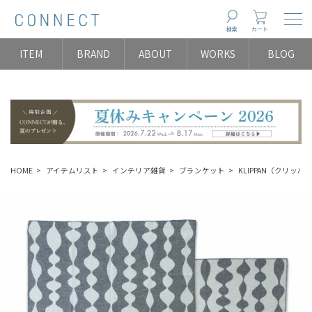
Togg
検索
カート
ITEM
BRAND
ABOUT
WORKS
BLOG
HOME
アイテムリスト
インテリア雑貨
ブランケット
KLIPPAN（クリッパ