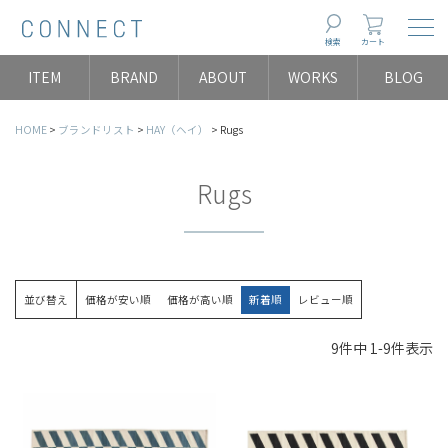
Togg
検索
カート
ITEM
BRAND
ABOUT
WORKS
BLOG
HOME
ブランドリスト
HAY（ヘイ）
Rugs
Rugs
並び替え
価格が安い順
価格が高い順
新着順
レビュー順
9
件中
1
-
9
件表示