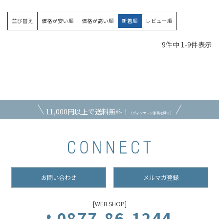
並び替え
価格が安い順
価格が高い順
新着順
レビュー順
9
件中
1
-
9
件表示
11,000円以上で送料無料！
（ヴィンテージ家具を除く）
お問い合わせ
メルマガ登録
[WEB SHOP]
0877-86-1244