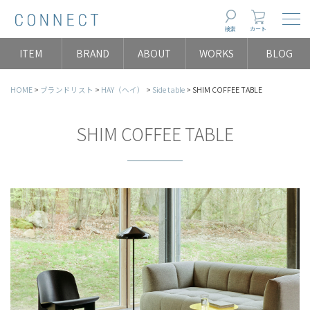
Togg
検索
カート
ITEM
BRAND
ABOUT
WORKS
BLOG
HOME
ブランドリスト
HAY（ヘイ）
Side table
SHIM COFFEE TABLE
SHIM COFFEE TABLE