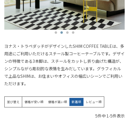
ヨナス・トラペダッチがデザインしたSHIM COFFEE TABLEは、多
用途にご利用いただけるスチール製コーヒーテーブルです。デザイ
ンの特徴である3本脚は、スチールをカットし折り曲げた構造が、
シンプルながら彫刻的な表情を生みだしています。グラフィカル
で上品なSHIMは、お住まいやオフィスの幅広いシーンでご利用い
ただけます。
並び替え
価格が安い順
価格が高い順
新着順
レビュー順
5
件中
1
-
5
件表示