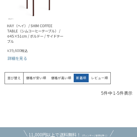
HAY（ヘイ） / SHIM COFFEE
TABLE（シムコーヒーテーブル） /
Φ45×51cm / ボルドー / サイドテー
ブル
39,600
¥
税込
詳細を見る
並び替え
価格が安い順
価格が高い順
新着順
レビュー順
5
件中
1
-
5
件表示
11,000円以上で送料無料！
（ヴィンテージ家具を除く）