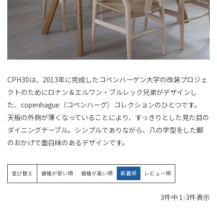
CPH30は、2013年に完成したコペンハーゲン大学の改装プロジェ
クトのためにロナン＆エルワン・ブルレック兄弟がデザインし
た、copenhague（コペンハーグ）コレクションのひとつです。
天板の外側が薄くなっていることにより、すっきりとした見た目の
ダイニングテーブル。シンプルでありながら、八の字型をした脚
のおかげで面白味のあるデザインです。
並び替え
価格が安い順
価格が高い順
新着順
レビュー順
3
件中
1
-
3
件表示