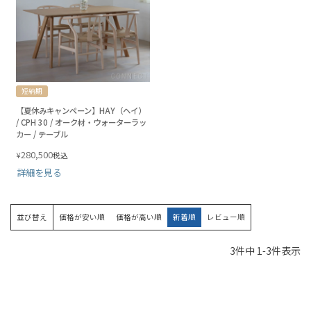
短納期
【夏休みキャンペーン】HAY（ヘイ）
/ CPH 30 / オーク材・ウォーターラッ
カー / テーブル
280,500
¥
税込
詳細を見る
並び替え
価格が安い順
価格が高い順
新着順
レビュー順
3
件中
1
-
3
件表示