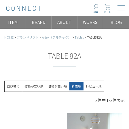
Togg
検索
カート
ITEM
BRAND
ABOUT
WORKS
BLOG
HOME
ブランドリスト
Artek（アルテック）
Tables
TABLE 82A
TABLE 82A
並び替え
価格が安い順
価格が高い順
新着順
レビュー順
3
件中
1
-
3
件表示