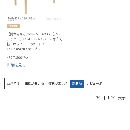
短納期
【夏休みキャンペーン】Artek（アル
テック） / TABLE 82A / バーチ材 / 天
板・ホワイトラミネート /
150×85cm / テーブル
327,800
¥
税込
詳細を見る
並び替え
価格が安い順
価格が高い順
新着順
レビュー順
3
件中
1
-
3
件表示