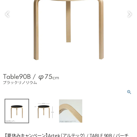
【夏休みキャンペーン】Artek（アルテック） / TABLE 90B / バーチ