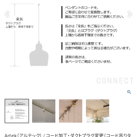
Artek（アルテック） / コード加工・ダクトプラグ変更（コード吊りタ