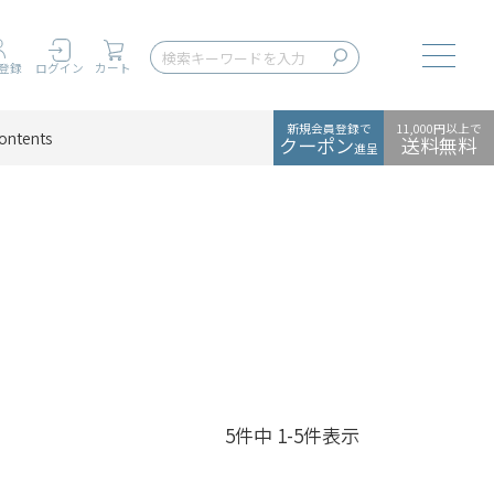
Toggle
登録
ログイン
カート
新規会員登録で
11,000円以上で
ontents
クーポン
送料無料
進呈
5
件中
1
-
5
件表示