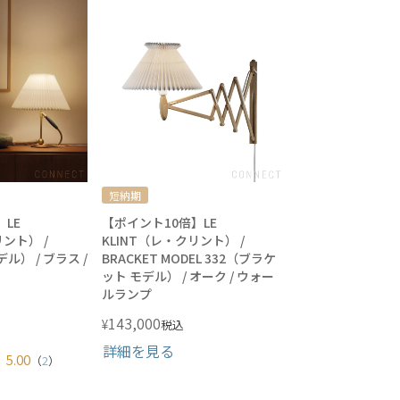
短納期
LE
【ポイント10倍】LE
リント） /
KLINT（レ・クリント） /
デル） / ブラス /
BRACKET MODEL 332（ブラケ
ット モデル） / オーク / ウォー
ルランプ
143,000
¥
税込
詳細を見る
5.00
（
2
）