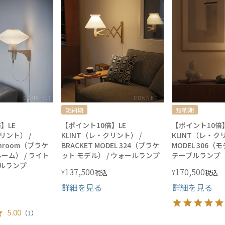
短納期
短納期
】LE
【ポイント10倍】LE
【ポイント10倍】
リント） /
KLINT（レ・クリント） /
KLINT（レ・ク
shroom（ブラケ
BRACKET MODEL 324（ブラケ
MODEL 306（モ
ーム） / ライト
ット モデル） / ウォールランプ
テーブルランプ
ールランプ
137,500
170,500
¥
¥
税込
税込
詳細を見る
詳細を見る
5.00
（
1
）