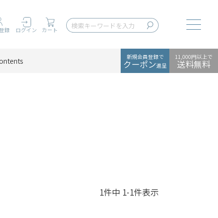
Toggle
登録
ログイン
カート
新規会員登録で
11,000円以上で
ontents
クーポン
送料無料
進呈
1
件中
1
-
1
件表示