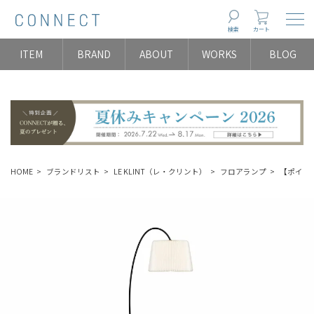
Togg
検索
カート
ITEM
BRAND
ABOUT
WORKS
BLOG
HOME
ブランドリスト
LE KLINT（レ・クリント）
フロアランプ
【ポイント1