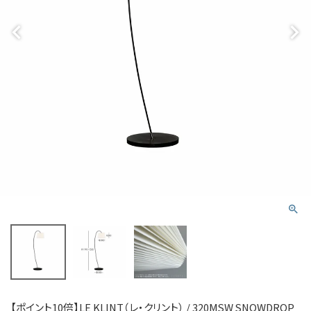
【ポイント10倍】LE KLINT（レ・クリント） / 320MSW SNOWDROP