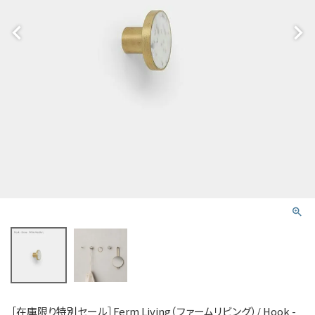
［在庫限り特別セール］Ferm Living（ファームリビング）/ Hook -