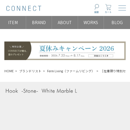
Togg
検索
カート
ITEM
BRAND
ABOUT
WORKS
BLOG
HOME
ブランドリスト
Ferm Living（ファームリビング）
［在庫限り特別セール］Fer