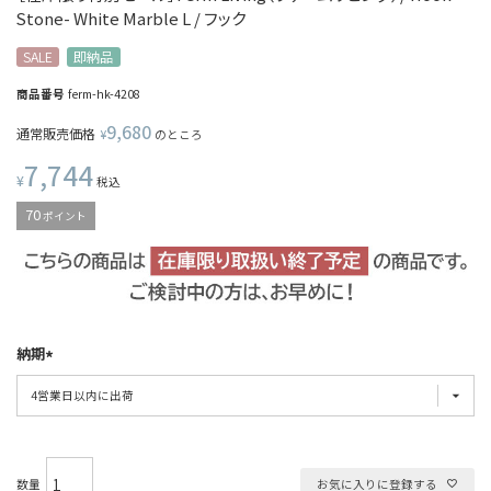
Stone- White Marble L / フック
SALE
即納品
商品番号
ferm-hk-4208
9,680
通常販売価格
¥
のところ
7,744
¥
税込
70
ポイント
納期
お気に入りに登録する