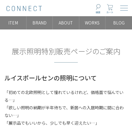
Togg
検索
カート
ITEM
BRAND
ABOUT
WORKS
BLOG
展示照明特別販売ページのご案内
ルイスポールセンの照明について
「初めての北欧照明として憧れているけれど、価格面で悩んでい
る…」
「欲しい照明の納期が半年待ちで、新居への入居時期に間に合わ
ない…」
「展示品でもいいから、少しでも早く迎えたい…」