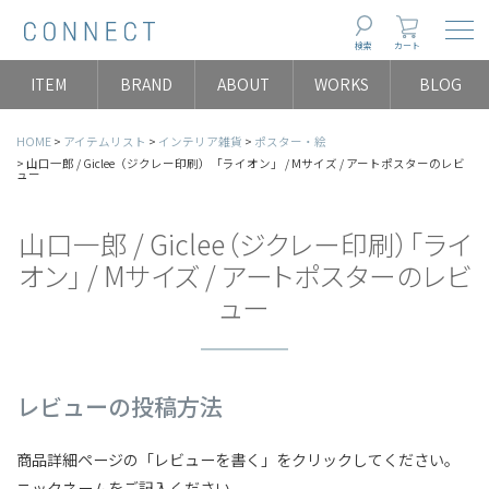
Togg
検索
カート
ITEM
BRAND
ABOUT
WORKS
BLOG
HOME
アイテムリスト
インテリア雑貨
ポスター・絵
山口一郎 / Giclee（ジクレー印刷）「ライオン」 / Mサイズ / アートポスターのレビ
ュー
山口一郎 / Giclee（ジクレー印刷）「ライ
オン」 / Mサイズ / アートポスターのレビ
ュー
レビューの投稿方法
商品詳細ページの「レビューを書く」をクリックしてください。
ニックネームをご記入ください。