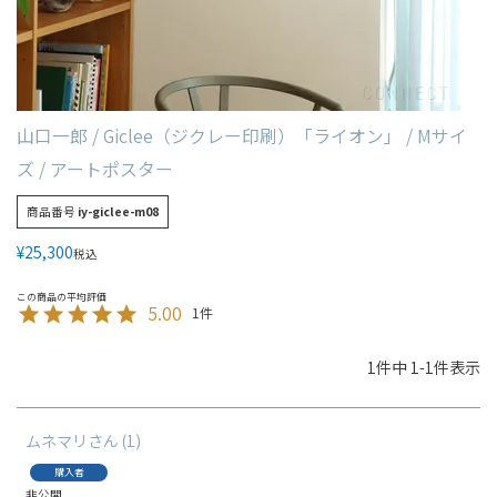
山口一郎 / Giclee（ジクレー印刷）「ライオン」 / Mサイ
ズ / アートポスター
商品番号
iy-giclee-m08
¥
25,300
税込
5.00
1
1
件中
1
-
1
件表示
ムネマリ
1
購入者
非公開