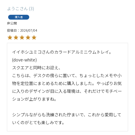
ようこ
3
購入者
非公開
投稿日
2026/07/04
イイホシユミコさんのカラードアルミニウムトレイ。
(dove-white)

スクエアと同時にお迎え、

こちらは、デスクの傍らに置いて、ちょっとしたメモや小
物を定位置にまとめるために購入しました。やっぱりお気
に入りのデザインが目に入る環境は、それだけでモチベー
ションが上がりますね。

シンプルながらも洗練された佇まいで、これから愛用して
いくのがとても楽しみです。