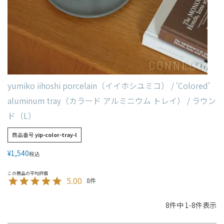
yumiko iihoshi porcelain（イイホシユミコ） / 'Colored'
aluminum tray（カラード アルミニウム トレイ） / ラウン
ド（L）
商品番号
yip-color-tray-l
¥
1,540
税込
5.00
8
8
件中
1
-
8
件表示