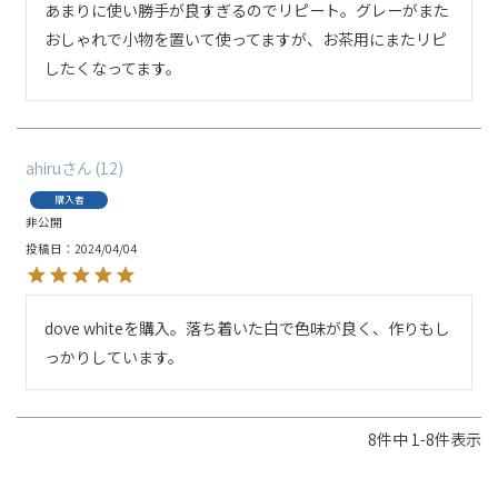
あまりに使い勝手が良すぎるのでリピート。グレーがまた
おしゃれで小物を置いて使ってますが、お茶用にまたリピ
したくなってます。
ahiru
12
購入者
非公開
投稿日
2024/04/04
dove whiteを購入。落ち着いた白で色味が良く、作りもし
っかりしています。
8
件中
1
-
8
件表示