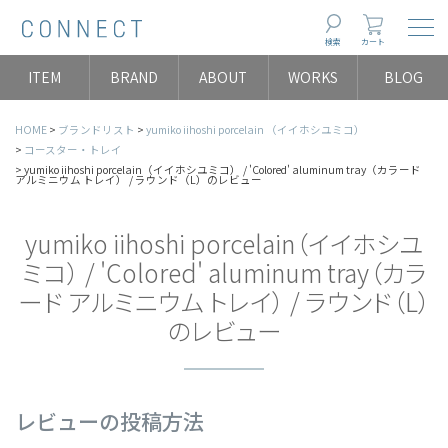
Togg
検索
カート
ITEM
BRAND
ABOUT
WORKS
BLOG
HOME
ブランドリスト
yumiko iihoshi porcelain （イイホシユミコ）
コースター・トレイ
yumiko iihoshi porcelain（イイホシユミコ） / 'Colored' aluminum tray（カラード
アルミニウム トレイ） / ラウンド（L）のレビュー
yumiko iihoshi porcelain（イイホシユ
ミコ） / 'Colored' aluminum tray（カラ
ード アルミニウム トレイ） / ラウンド（L）
のレビュー
レビューの投稿方法