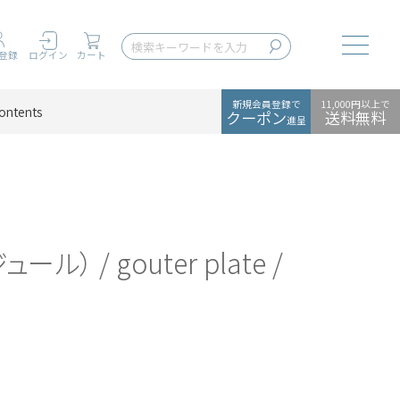
Toggle
登録
ログイン
カート
新規会員登録で
11,000円以上で
ontents
クーポン
送料無料
進呈
ール） / gouter plate /