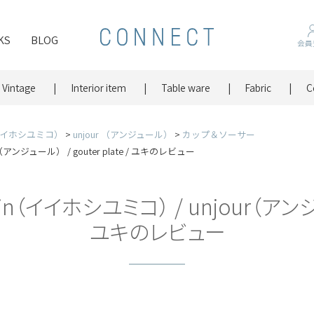
KS
BLOG
会員
Vintage
Interior item
Table ware
Fabric
C
in （イイホシユミコ）
unjour （アンジュール）
カップ＆ソーサー
our（アンジュール） / gouter plate / ユキのレビュー
elain（イイホシユミコ） / unjour（アンジュ
ユキのレビュー