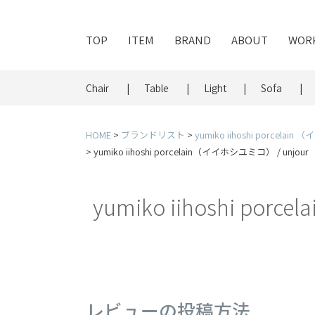
TOP
ITEM
BRAND
ABOUT
WOR
Chair
Table
Light
Sofa
HOME
ブランドリスト
yumiko iihoshi porcela
yumiko iihoshi porcelain（イイホシユミコ） / unj
yumiko iihoshi porc
レビューの投稿方法