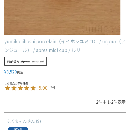
yumiko iihoshi porcelain（イイホシユミコ） / unjour（ア
ンジュール） / apres midi cup / ルリ
商品番号
yip-un_amcruri
¥
3,520
税込
5.00
2
2
件中
1
-
2
件表示
ふくちゃん
9
購入者