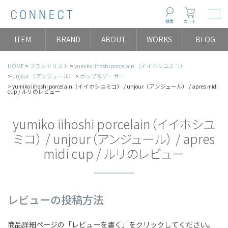
Togg
検索
カート
ITEM
BRAND
ABOUT
WORKS
BLOG
HOME
ブランドリスト
yumiko iihoshi porcelain （イイホシユミコ）
unjour （アンジュール）
カップ＆ソーサー
yumiko iihoshi porcelain（イイホシユミコ） / unjour（アンジュール） / apres midi
cup / ルリのレビュー
yumiko iihoshi porcelain（イイホシユ
ミコ） / unjour（アンジュール） / apres
midi cup / ルリのレビュー
レビューの投稿方法
商品詳細ページの「レビューを書く」をクリックしてください。