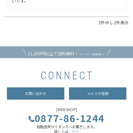
いです。
2
件中
1
-
2
件表示
11,000円以上で送料無料！
（ヴィンテージ家具を除く）
お問い合わせ
メルマガ登録
[WEB SHOP]
0877-86-1244
自動音声ガイダンスへお繋ぎします。
詳しくは
こちら