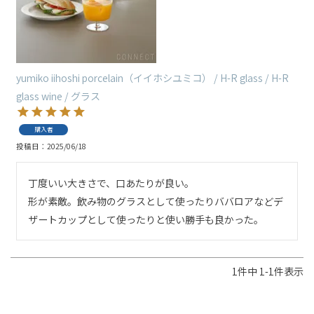
yumiko iihoshi porcelain（イイホシユミコ） / H-R glass / H-R
glass wine / グラス
購入者
投稿日
2025/06/18
丁度いい大きさで、口あたりが良い。

形が素敵。飲み物のグラスとして使ったりババロアなどデ
ザートカップとして使ったりと使い勝手も良かった。
1
件中
1
-
1
件表示