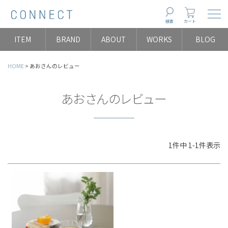
Togg
検索
カート
ITEM
BRAND
ABOUT
WORKS
BLOG
HOME
あおさんのレビュー
あおさんのレビュー
1
件中
1
-
1
件表示