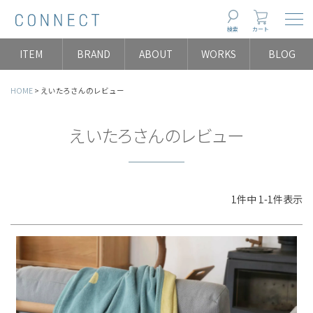
Togg
検索
カート
ITEM
BRAND
ABOUT
WORKS
BLOG
HOME
えいたろさんのレビュー
えいたろさんのレビュー
1
件中
1
-
1
件表示