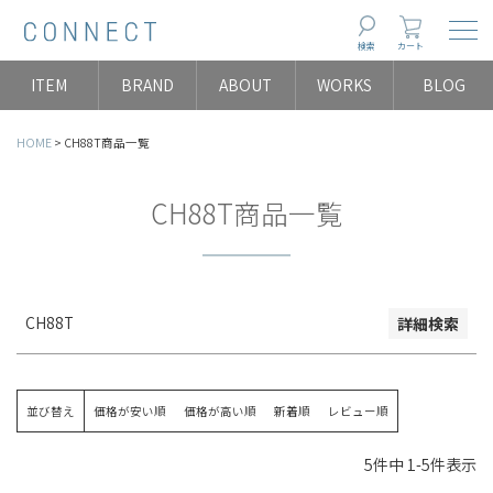
Togg
検索
カート
並び順
ITEM
BRAND
ABOUT
WORKS
BLOG
新着順
登録順
HOME
CH88T商品一覧
価格が安い順
価格が高い順
CH88T商品一覧
レビュー数順
検索
CH88T
詳細検索
並び替え
価格が安い順
価格が高い順
新着順
レビュー順
5
件中
1
-
5
件表示