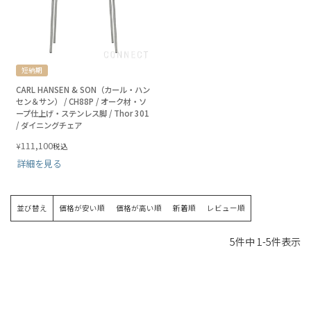
短納期
CARL HANSEN & SON（カール・ハン
セン＆サン） / CH88P / オーク材・ソ
ープ仕上げ・ステンレス脚 / Thor 301
/ ダイニングチェア
111,100
¥
税込
詳細を見る
並び替え
価格が安い順
価格が高い順
新着順
レビュー順
5
件中
1
-
5
件表示