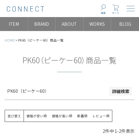
Togg
検索
カート
並び順
ITEM
BRAND
ABOUT
WORKS
BLOG
新着順
登録順
HOME
PK60（ピーケー60）商品一覧
価格が安い順
価格が高い順
PK60（ピーケー60）商品一覧
レビュー数順
検索
PK60（ピーケー60）
詳細検索
並び替え
価格が安い順
価格が高い順
新着順
レビュー順
2
件中
1
-
2
件表示