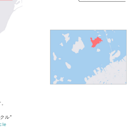
す。
クル”
cle