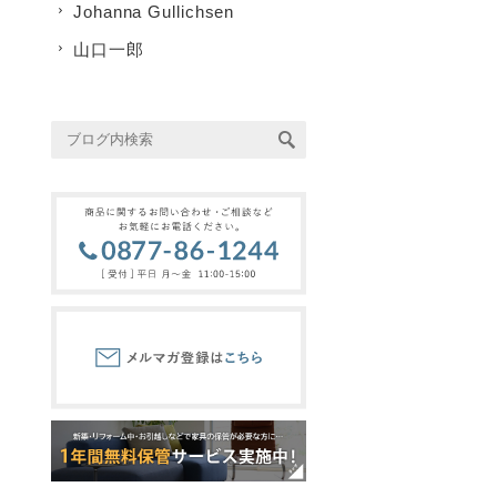
Johanna Gullichsen
山口一郎