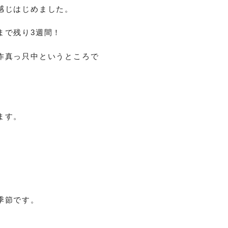
感じはじめました。
まで残り3週間！
作真っ只中というところで
ます。
季節です。