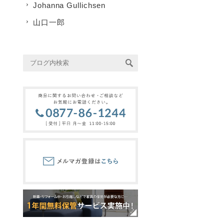
Johanna Gullichsen
山口一郎