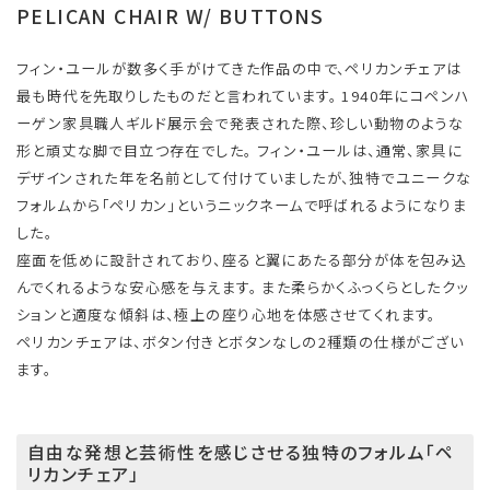
PELICAN CHAIR W/ BUTTONS
フィン・ユールが数多く手がけてきた作品の中で、ペリカンチェアは
最も時代を先取りしたものだと言われています。 1940年にコペンハ
ーゲン家具職人ギルド展示会で発表された際、珍しい動物のような
形と頑丈な脚で目立つ存在でした。 フィン・ユールは、通常、家具に
デザインされた年を名前として付けていましたが、独特でユニークな
フォルムから「ペリカン」というニックネームで呼ばれるようになりま
した。
座面を低めに設計されており、座ると翼にあたる部分が体を包み込
んでくれるような安心感を与えます。 また柔らかくふっくらとしたクッ
ションと適度な傾斜は、極上の座り心地を体感させてくれます。
ペリカンチェアは、ボタン付きとボタンなしの2種類の仕様がござい
ます。
自由な発想と芸術性を感じさせる独特のフォルム「ペ
リカンチェア」