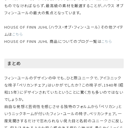
ものでなければならず、最高級の素材を厳選することが、ハウス オブ
フィン・ユールの最大の焦点となっています。
HOUSE OF FINN JUHL（ハウス・オブ・フィン・ユール）その他アイテ
ムは
こちら
HOUSE OF FINN JUHL 商品についてのブログ一覧は
こちら
まとめ
フィン・ユールのデザインの中でも、ひと際ユニークで、アイコニック
な椅子「ペリカンチェア」はいかがでしたか？この椅子が、1940年（昭
和15年）にデザインされていたということに驚く方も多いのではない
でしょうか。
自由な発想と芸術性を感じさせる独特のフォルムから「ペリカン」と
いうニックネームが付いたフィン・ユールの椅子、ペリカンチェア。一
度見聞きするだけで忘れられない見た目と名前のユニークさに反し
て、包み込まれるような安心感のある座り心地です。柔らかくふっくら