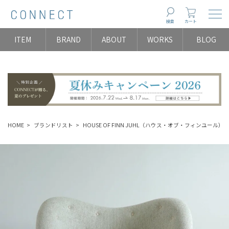
Togg
検索
カート
ITEM
BRAND
ABOUT
WORKS
BLOG
HOME
ブランドリスト
HOUSE OF FINN JUHL（ハウス・オブ・フィンユール）