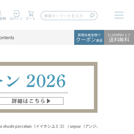
Toggle
登録
ログイン
カート
新規会員登録で
11,000円以上で
ontents
クーポン
送料無料
進呈
ko iihoshi porcelain（イイホシユミコ） / unjour（アンジュール） / matin c