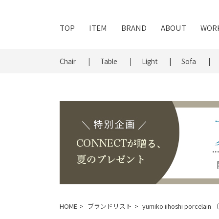
TOP
ITEM
BRAND
ABOUT
WOR
Chair
Table
Light
Sofa
HOME
ブランドリスト
yumiko iihoshi porce