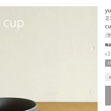
yu
ミ
c
ラ
商
3
¥
33