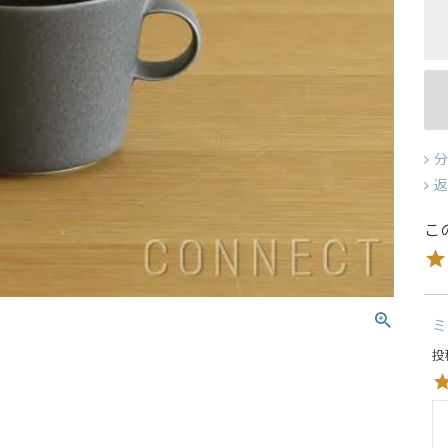
分
返
ミ
投