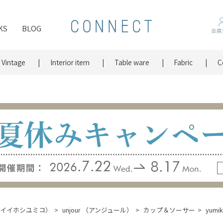
KS
BLOG
会員
Vintage
Interior item
Table ware
Fabric
C
lain （イイホシユミコ）
unjour （アンジュール）
カップ＆ソーサー
yumi