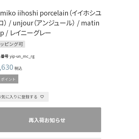
miko iihoshi porcelain（イイホシユ
コ） / unjour（アンジュール） / matin
up / レイニーグレー
ッピング可
品番号
yip-un_mc_rg
,630
税込
ポイント
お気に入りに登録する
再入荷お知らせ