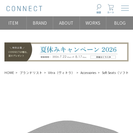
Togg
検索
カート
ITEM
BRAND
ABOUT
WORKS
BLOG
HOME
ブランドリスト
Vitra（ヴィトラ）
Accessories
Soft Seats（ソフト