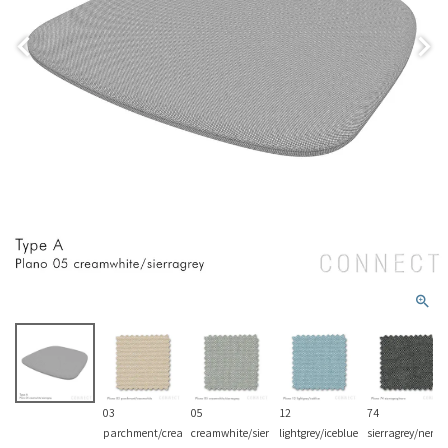
03
05
12
74
parchment/crea
creamwhite/sier
lightgrey/iceblue
sierragrey/nero