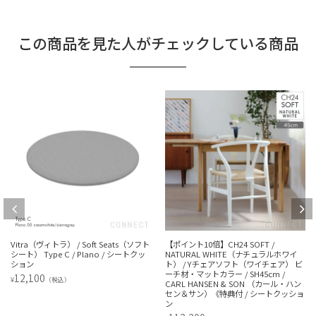
この商品を見た人がチェックしている商品
） / Soft Seats（ソフト
【ポイント10倍】CH24 SOFT /
【ポイント10倍】C
C / Plano / シートクッ
NATURAL WHITE（ナチュラルホワイ
NATURAL W
ト） / Yチェアソフト（ワイチェア） ビ
ト） / Yチェア
ーチ材・マットカラー / SH45cm /
ーチ材・マットカラー
込）
CARL HANSEN & SON （カール・ハン
CARL HANSE
セン＆サン）《特典付 / シートクッショ
セン＆サン）《特
ン
ン