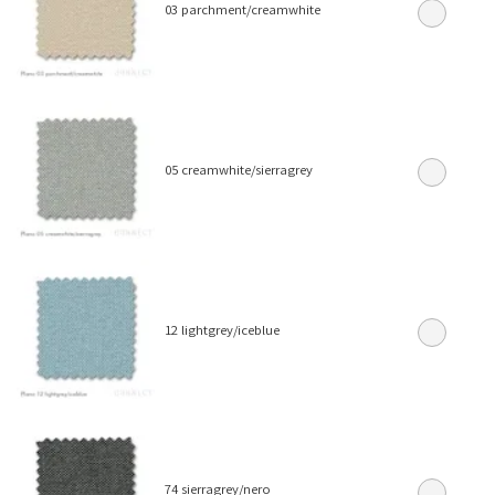
03 parchment/creamwhite
05 creamwhite/sierragrey
12 lightgrey/iceblue
74 sierragrey/nero