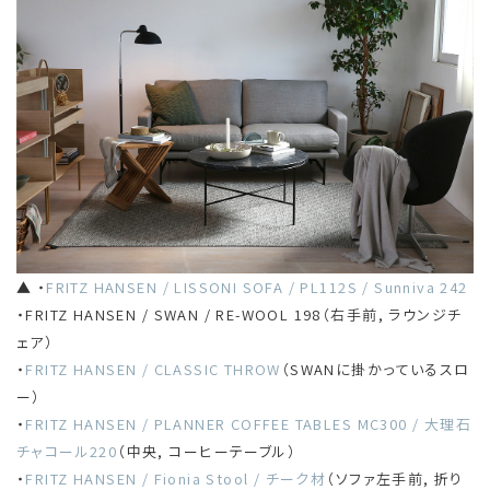
▲ ・
FRITZ HANSEN / LISSONI SOFA / PL112S / Sunniva 242
・FRITZ HANSEN / SWAN / RE-WOOL 198（右手前, ラウンジチ
ェア）
・
FRITZ HANSEN / CLASSIC THROW
（SWANに掛かっているスロ
ー）
・
FRITZ HANSEN / PLANNER COFFEE TABLES MC300 / 大理石
チャコール220
（中央, コーヒーテーブル）
・
FRITZ HANSEN / Fionia Stool / チーク材
（ソファ左手前, 折り