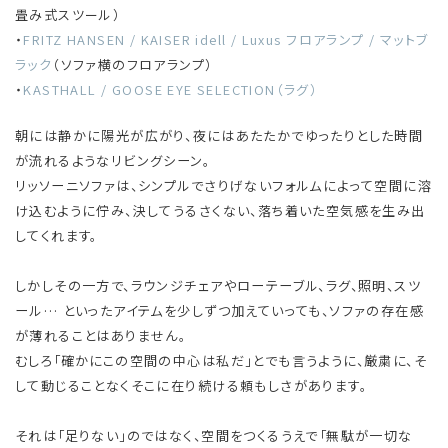
畳み式スツール）
・
FRITZ HANSEN / KAISER idell / Luxus フロアランプ / マットブ
ラック
（ソファ横のフロアランプ）
・
KASTHALL / GOOSE EYE SELECTION（ラグ）
朝には静かに陽光が広がり、夜にはあたたかでゆったりとした時間
が流れるようなリビングシーン。
リッソーニソファは、シンプルでさりげないフォルムによって空間に溶
け込むように佇み、決してうるさくない、落ち着いた空気感を生み出
してくれます。
しかしその一方で、ラウンジチェアやローテーブル、ラグ、照明、スツ
ール… といったアイテムを少しずつ加えていっても、ソファの存在感
が薄れることはありません。
むしろ「確かにこの空間の中心は私だ」とでも言うように、厳粛に、そ
して動じることなくそこに在り続ける頼もしさがあります。
それは「足りない」のではなく、空間をつくるうえで「無駄が一切な