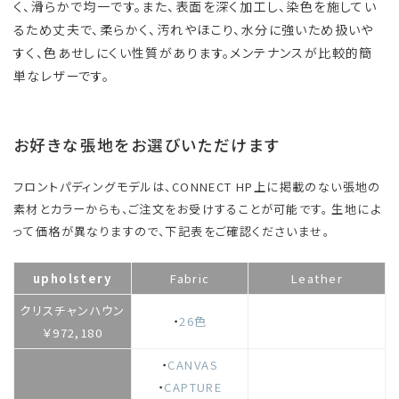
く、滑らかで均一です。また、表面を深く加工し、染色を施してい
るため丈夫で、柔らかく、汚れやほこり、水分に強いため扱いや
すく、色あせしにくい性質があります。メンテナンスが比較的簡
単なレザーです。
お好きな張地をお選びいただけます
フロントパディングモデルは、CONNECT HP上に掲載のない張地の
素材とカラーからも、ご注文をお受けすることが可能です。 生地によ
って価格が異なりますので、下記表をご確認くださいませ。
upholstery
Fabric
Leather
クリスチャンハウン
・
26色
￥972,180
・
CANVAS
・
CAPTURE