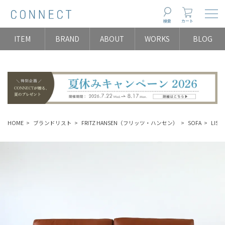
Togg
検索
カート
ITEM
BRAND
ABOUT
WORKS
BLOG
HOME
ブランドリスト
FRITZ HANSEN（フリッツ・ハンセン）
SOFA
LIS