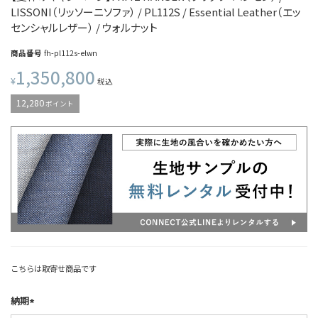
LISSONI（リッソーニソファ） / PL112S / Essential Leather（エッ
センシャルレザー） / ウォルナット
商品番号
fh-pl112s-elwn
1,350,800
¥
税込
12,280
ポイント
こちらは取寄せ商品です
納期