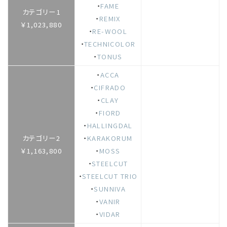
・
FAME
カテゴリー1
・
REMIX
￥1,023,880
・
RE-WOOL
・
TECHNICOLOR
・
TONUS
・
ACCA
・
CIFRADO
・
CLAY
・
FIORD
・
HALLINGDAL
カテゴリー2
・
KARAKORUM
￥1,163,800
・
MOSS
・
STEELCUT
・
STEELCUT TRIO
・
SUNNIVA
・
VANIR
・
VIDAR