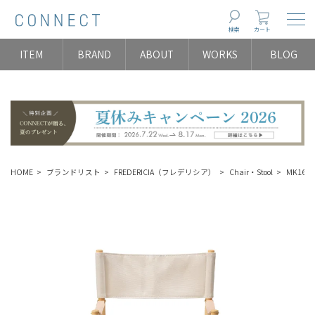
Togg
検索
カート
ITEM
BRAND
ABOUT
WORKS
BLOG
HOME
ブランドリスト
FREDERICIA（フレデリシア）
Chair・Stool
MK16 Fo