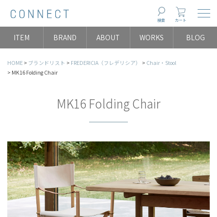
Togg
検索
カート
ITEM
BRAND
ABOUT
WORKS
BLOG
HOME
ブランドリスト
FREDERICIA（フレデリシア）
Chair・Stool
MK16 Folding Chair
MK16 Folding Chair