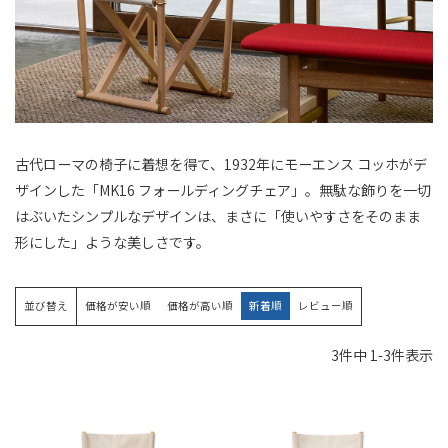
古代ローマの椅子に着想を得て、1932年にモーエンス コッホがデ
ザインした「MK16 フォールディングチェア」。無駄な飾りを一切
はぶいたシンプルなデザインは、まさに「使いやすさをそのまま
形にした」ような美しさです。
並び替え
価格が安い順
価格が高い順
新着順
レビュー順
3
件中
1
-
3
件表示