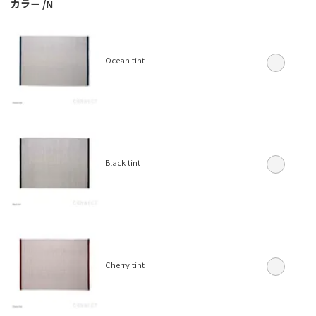
カラー
N
Ocean tint
Black tint
Cherry tint