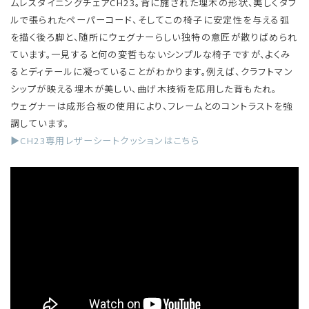
ムレスダイニングチェアCH23。背に施された埋木の形状、美しくダブ
ルで張られたペーパーコード、そしてこの椅子に安定性を与える弧
を描く後ろ脚と、随所にウェグナーらしい独特の意匠が散りばめられ
ています。一見すると何の変哲もないシンプルな椅子ですが、よくみ
るとディテールに凝っていることがわかります。例えば、クラフトマン
シップが映える埋木が美しい、曲げ木技術を応用した背もたれ。
ウェグナーは成形合板の使用により、フレームとのコントラストを強
調しています。
▶CH23専用レザーシートクッションはこちら