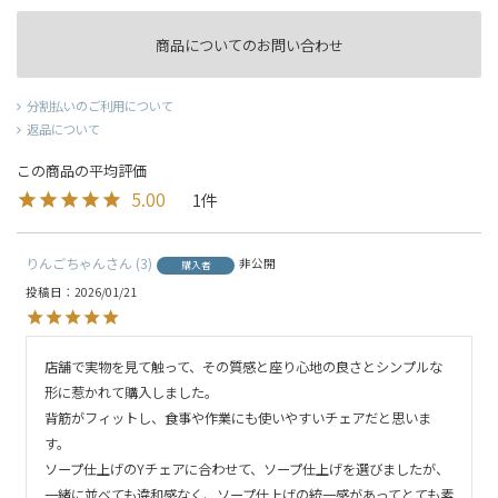
商品についてのお問い合わせ
分割払いのご利用について
返品について
5.00
1
りんごちゃん
3
非公開
購入者
投稿日
2026/01/21
店舗で実物を見て触って、その質感と座り心地の良さとシンプルな
形に惹かれて購入しました。

背筋がフィットし、食事や作業にも使いやすいチェアだと思いま
す。

ソープ仕上げのYチェアに合わせて、ソープ仕上げを選びましたが、
一緒に並べても違和感なく、ソープ仕上げの統一感があってとても素