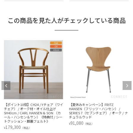
この商品を見た人がチェックしている商品
【夏休みキャンペーン】FRITZ
FRITZ HANSEN（フリッツ・ハンセン）
HANSEN（フリッツ・ハンセン） /
/ Night Owl（ナイト・オウル） / アッ
SERIES 7（セブンチェア） / オーク / ナ
シュ / テーブルランプ《特典付 / LED電
チュラルウッド
球》
91,080
34,980
¥
¥
（税込）
（税込）