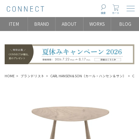
Togg
検索
カート
ITEM
BRAND
ABOUT
WORKS
BLOG
HOME
ブランドリスト
CARL HANSEN & SON（カール・ハンセン＆サン）
CHA