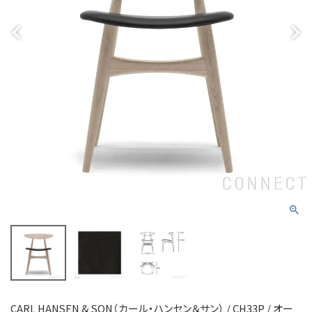
CARL HANSEN & SON（カール・ハンセン＆サン） / CH33P / オー