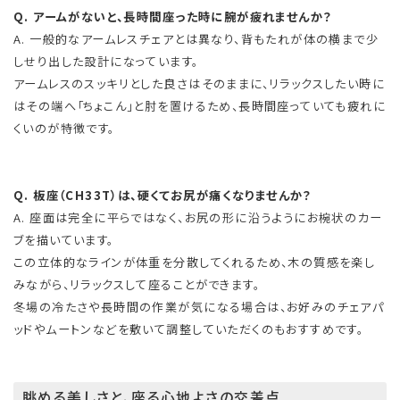
Q. アームがないと、長時間座った時に腕が疲れませんか？
A. 一般的なアームレスチェアとは異なり、背もたれが体の横まで少
しせり出した設計になっています。
アームレスのスッキリとした良さはそのままに、リラックスしたい時に
はその端へ「ちょこん」と肘を置けるため、長時間座っていても疲れに
くいのが特徴です。
Q. 板座（CH33T）は、硬くてお尻が痛くなりませんか？
A. 座面は完全に平らではなく、お尻の形に沿うようにお椀状のカー
ブを描いています。
この立体的なラインが体重を分散してくれるため、木の質感を楽し
みながら、リラックスして座ることができます。
冬場の冷たさや長時間の作業が気になる場合は、お好みのチェアパ
ッドやムートンなどを敷いて調整していただくのもおすすめです。
眺める美しさと、座る心地よさの交差点