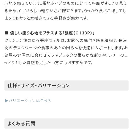
心地を備えています。張地タイプのものに比べて座面がすっきり見え
るため、CH33らしい軽やかさが際立ちます。うっかり食べこぼしてし
まってもサッと水拭きできる手軽さが魅力です。
■ 優しい座り心地をプラスする「張座（CH33P）」
クッション性のある張座モデルは、お尻への底付き感を和らげ、長時
間のデスクワークや食事のあとの団らんを快適にサポートします。お
部屋の雰囲気に合わせてファブリックの柔らかな彩りや、レザーのし
っとりとした質感を足したい方にもおすすめです。
仕様・サイズ・バリエーション
▶バリエーションはこちら
よくある質問