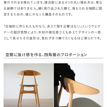
事がそのまま現れています。接合部にある4つの丸い埋め木は、単な
る装飾ではありません。細く削り出された脚と、背もたれを強固に固
定するための、理にかなった構造そのものです。
「合理的に作られたものなら、あえて隠す必要はない」というウェグ
ナーの設計思想により、木材の接合部さえもあえてデザインの一部
として見せたその造形は、思わず手で撫でたくなるほど滑らかです。
空間に抜け感を作る、四角錐のプロポーション