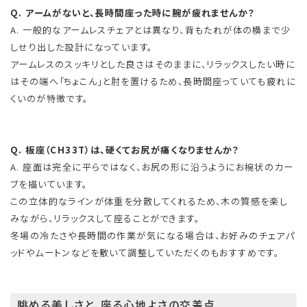
Q. アームがないと、長時間座った時に腕が疲れませんか？
A. 一般的なアームレスチェアとは異なり、背もたれが体の横まで少
しせり出した設計になっています。
アームレスのスッキリとした良さはそのままに、リラックスしたい時に
はその端へ「ちょこん」と肘を置けるため、長時間座っていても疲れに
くいのが特徴です。
Q. 板座（CH33T）は、硬くてお尻が痛くなりませんか？
A. 座面は完全に平らではなく、お尻の形に沿うようにお椀状のカー
ブを描いています。
この立体的なラインが体重を分散してくれるため、木の質感を楽し
みながら、リラックスして座ることができます。
冬場の冷たさや長時間の作業が気になる場合は、お好みのチェアパ
ッドやムートンなどを敷いて調整していただくのもおすすめです。
眺める美しさと、座る心地よさの交差点