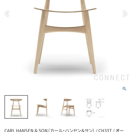
CARL HANSEN & SON（カール・ハンセン＆サン） / CH33T / オー