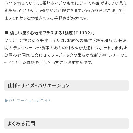
心地を備えています。張地タイプのものに比べて座面がすっきり見え
るため、CH33らしい軽やかさが際立ちます。うっかり食べこぼしてし
まってもサッと水拭きできる手軽さが魅力です。
■ 優しい座り心地をプラスする「張座（CH33P）」
クッション性のある張座モデルは、お尻への底付き感を和らげ、長時
間のデスクワークや食事のあとの団らんを快適にサポートします。お
部屋の雰囲気に合わせてファブリックの柔らかな彩りや、レザーのし
っとりとした質感を足したい方にもおすすめです。
仕様・サイズ・バリエーション
▶バリエーションはこちら
よくある質問