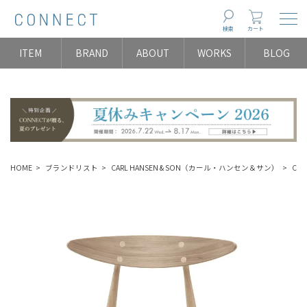
Togg
検索
カート
ITEM
BRAND
ABOUT
WORKS
BLOG
HOME
ブランドリスト
CARL HANSEN & SON（カール・ハンセン＆サン）
CHA