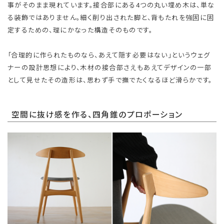
事がそのまま現れています。接合部にある4つの丸い埋め木は、単な
る装飾ではありません。細く削り出された脚と、背もたれを強固に固
定するための、理にかなった構造そのものです。
「合理的に作られたものなら、あえて隠す必要はない」というウェグ
ナーの設計思想により、木材の接合部さえもあえてデザインの一部
として見せたその造形は、思わず手で撫でたくなるほど滑らかです。
空間に抜け感を作る、四角錐のプロポーション