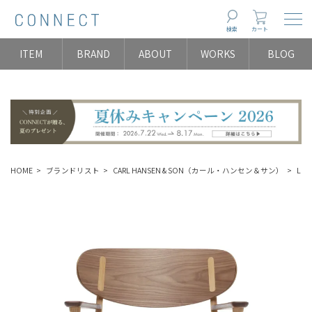
Togg
検索
カート
ITEM
BRAND
ABOUT
WORKS
BLOG
HOME
ブランドリスト
CARL HANSEN & SON（カール・ハンセン＆サン）
LOU