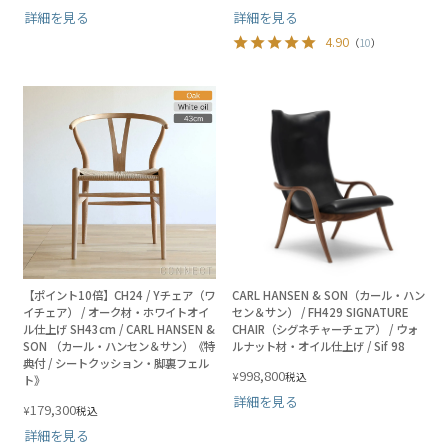
詳細を見る
詳細を見る
4.90
（
10
）
【ポイント10倍】CH24 / Yチェア（ワ
CARL HANSEN & SON（カール・ハン
イチェア） / オーク材・ホワイトオイ
セン＆サン） / FH429 SIGNATURE
ル仕上げ SH43cm / CARL HANSEN &
CHAIR（シグネチャーチェア） / ウォ
SON （カール・ハンセン＆サン）《特
ルナット材・オイル仕上げ / Sif 98
典付 / シートクッション・脚裏フェル
998,800
¥
税込
ト》
詳細を見る
179,300
¥
税込
詳細を見る