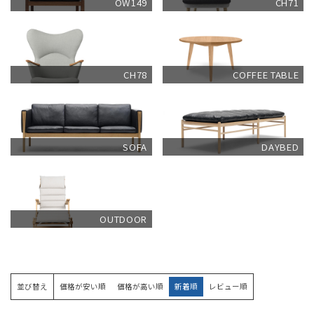
OW149
CH71
CH78
COFFEE TABLE
SOFA
DAYBED
OUTDOOR
並び替え
価格が安い順
価格が高い順
新着順
レビュー順