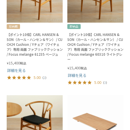
短納期
即納品
【ポイント10倍】CARL HANSEN &
【ポイント10倍】CARL HANSEN &
SON（カール・ハンセン＆サン） / CU
SON（カール・ハンセン＆サン） / CU
CH24 Cushion / Yチェア（ワイチェ
CH24 Cushion / Yチェア（ワイチェ
ア）専用 両面 ファブリッククッション
ア）専用 両面 ファブリッククッション
/ Focus melange 61235 ベージュ
/ Focus melange 60310 ライトグレ
ー
15,400
¥
税込
15,400
¥
税込
詳細を見る
詳細を見る
5.00
（
2
）
5.00
（
3
）