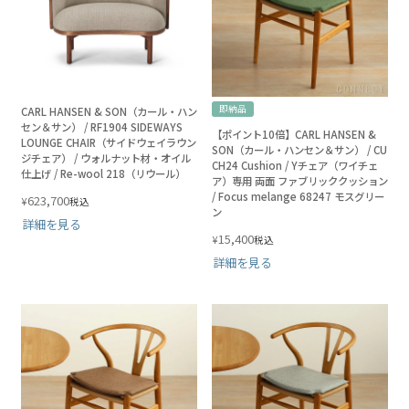
即納品
CARL HANSEN & SON（カール・ハン
セン＆サン） / RF1904 SIDEWAYS
【ポイント10倍】CARL HANSEN &
LOUNGE CHAIR（サイドウェイラウン
SON（カール・ハンセン＆サン） / CU
ジチェア） / ウォルナット材・オイル
CH24 Cushion / Yチェア（ワイチェ
仕上げ / Re-wool 218（リウール）
ア）専用 両面 ファブリッククッション
/ Focus melange 68247 モスグリー
623,700
¥
税込
ン
詳細を見る
15,400
¥
税込
詳細を見る