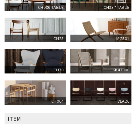
CH006 TABLE
CH337 TABLE
CH23
MG501
CH78
KK47000
CH004
VLA26
ITEM