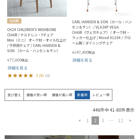
短納期
CARL HANSEN & SON（カール・ハン
セン＆サン） / VLA26P VEGA
CH24 CHILDREN’S WISHBONE
CHAIR（ヴェガチェア） / オーク材・
CHAIR / チルドレン・Yチェア
ラッカー仕上げ / Mood 01104 / クロ
Mini（ミニ） オーク材・オイル仕上げ
ーム脚 / ダイニングチェア
/ 子供用チェア / CARL HANSEN &
SON （カール・ハンセン＆サン）
147,400
¥
税込
77,000
詳細を見る
¥
税込
詳細を見る
5.00
（
4
）
並び替え
価格が安い順
価格が高い順
新着順
レビュー順
446
件中
41
-
80
件表示
1
2
3
…
12