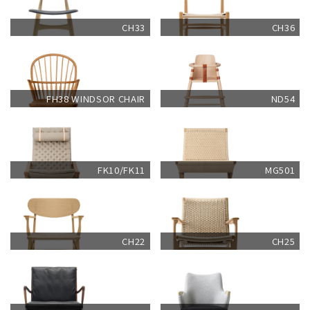
CH33
CH36
FH38 WINDSOR CHAIR
ND54
FK10/FK11
MG501
CH22
CH25