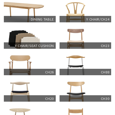
DINING TABLE
Y CHAIR/CH24
Y CHAIR/SEAT CUSHION
CH23
CH26
CH88
CH20
CH30