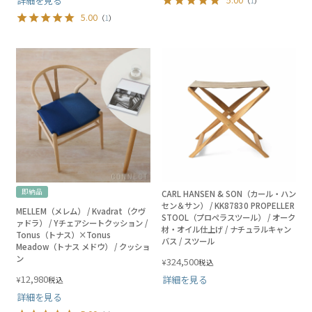
詳細を見る
（
1
）
5.00
（
1
）
即納品
CARL HANSEN & SON（カール・ハン
セン＆サン） / KK87830 PROPELLER
MELLEM（メレム） / Kvadrat（クヴ
STOOL（プロペラスツール） / オーク
ァドラ） / Yチェアシートクッション /
材・オイル仕上げ / ナチュラルキャン
Tonus（トナス）×Tonus
バス / スツール
Meadow（トナス メドウ） / クッショ
ン
324,500
¥
税込
12,980
詳細を見る
¥
税込
詳細を見る