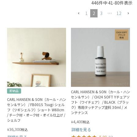
446
件中
41
-
80
件表示
1
2
3
…
12
即納品
CARL HANSEN & SON（カール・ハン
セン＆サン） / CH24 SOFT Yチェアソ
CARL HANSEN & SON（カール・ハン
フト（ワイチェア） / BLACK（ブラッ
セン＆サン） / FB001S Tsugi シェル
ク）専用タッチアップ塗料 30ml / メ
フ（ツギシェルフ）ショート W60cm
ンテナンス
/ チーク材・オーク材・オイル仕上げ /
シェルフ
4,400
¥
税込
36,300
詳細を見る
¥
税込
5.00