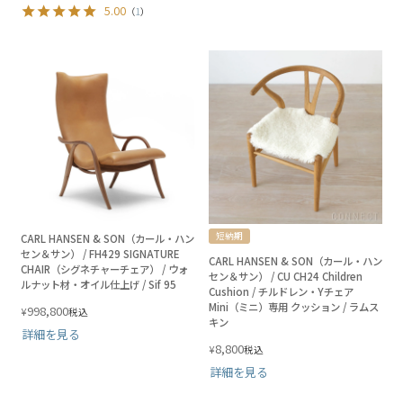
5.00
（
1
）
短納期
CARL HANSEN & SON（カール・ハン
セン＆サン） / FH429 SIGNATURE
CARL HANSEN & SON（カール・ハン
CHAIR（シグネチャーチェア） / ウォ
セン＆サン） / CU CH24 Children
ルナット材・オイル仕上げ / Sif 95
Cushion / チルドレン・Yチェア
Mini（ミニ）専用 クッション / ラムス
998,800
¥
税込
キン
詳細を見る
8,800
¥
税込
詳細を見る