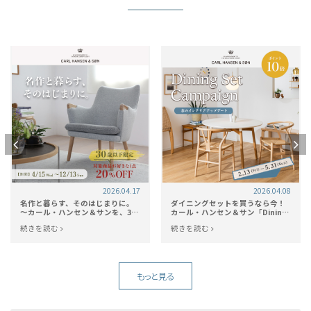
2026.04.17
2026.04.08
名作と暮らす、そのはじまりに。
ダイニングセットを買うなら今！
～カール・ハンセン＆サンを、30
カール・ハンセン＆サン「Dining
歳以下の方の暮らしの、もっとそ
Set Campaign 2026」開催！
続きを読む
続きを読む
ばへ～
もっと見る