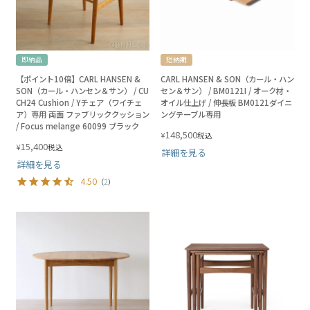
即納品
短納期
【ポイント10倍】CARL HANSEN &
CARL HANSEN & SON（カール・ハン
SON（カール・ハンセン＆サン） / CU
セン＆サン） / BM0121I / オーク材・
CH24 Cushion / Yチェア（ワイチェ
オイル仕上げ / 伸長板 BM0121ダイニ
ア）専用 両面 ファブリッククッション
ングテーブル専用
/ Focus melange 60099 ブラック
148,500
¥
税込
15,400
¥
税込
詳細を見る
詳細を見る
4.50
（
2
）