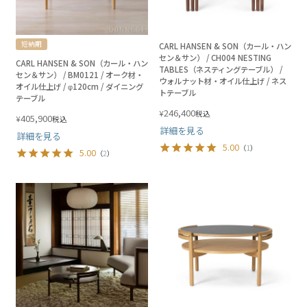
短納期
CARL HANSEN & SON（カール・ハン
セン＆サン） / CH004 NESTING
CARL HANSEN & SON（カール・ハン
TABLES（ネスティングテーブル） /
セン＆サン） / BM0121 / オーク材・
ウォルナット材・オイル仕上げ / ネス
オイル仕上げ / φ120cm / ダイニング
トテーブル
テーブル
246,400
¥
税込
405,900
¥
税込
詳細を見る
詳細を見る
5.00
（
1
）
5.00
（
2
）