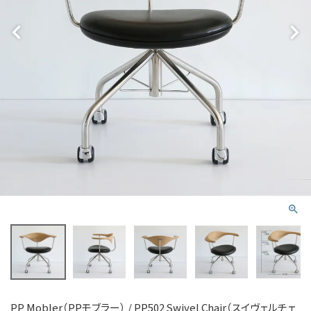
PP Mobler（PPモブラー） / PP502 Swivel Chair（スイヴェルチェ