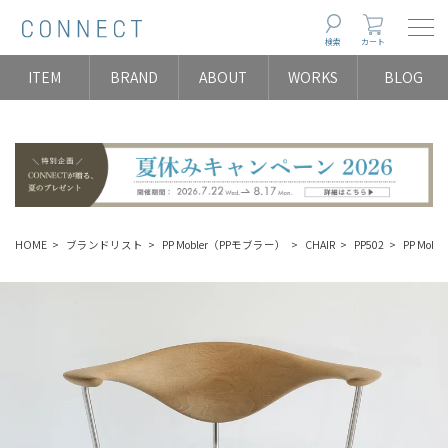
Togg
検索
カート
ITEM
BRAND
ABOUT
WORKS
BLOG
HOME
ブランドリスト
PP Mobler（PPモブラー）
CHAIR
PP502
PP Mo