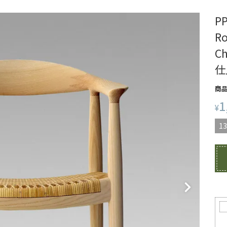
P
R
C
仕
商
1
¥
13