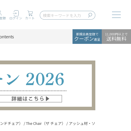
Toggle
登録
ログイン
カート
新規会員登録で
11,000円以上で
ontents
クーポン
送料無料
進呈
r（ラウンドチェア） / The Chair（ザ チェア） / アッシュ材・ソープ仕上げ / Cane 