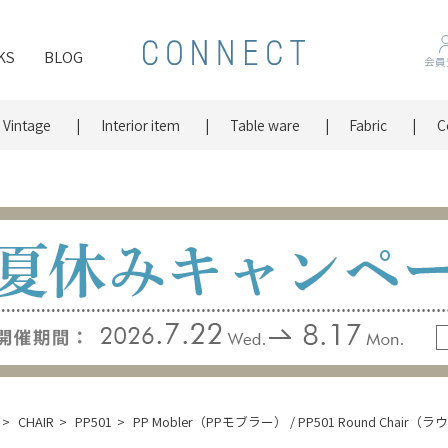
KS
BLOG
会員
Vintage
Interior item
Table ware
Fabric
C
CHAIR
PP501
PP Mobler（PPモブラー） / PP501 Round Chai