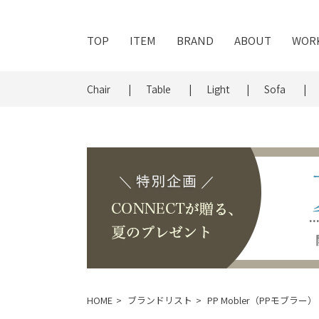
TOP
ITEM
BRAND
ABOUT
WOR
Chair
Table
Light
Sofa
HOME
ブランドリスト
PP Mobler（PPモブラー）