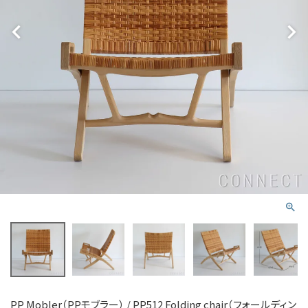
PP Mobler（PPモブラー） / PP512 Folding chair（フォールディン