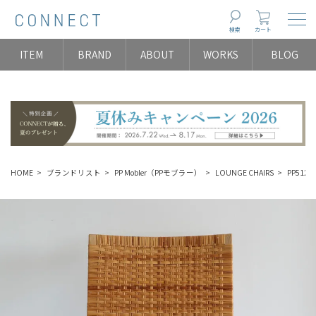
Togg
検索
カート
ITEM
BRAND
ABOUT
WORKS
BLOG
HOME
ブランドリスト
PP Mobler（PPモブラー）
LOUNGE CHAIRS
PP512