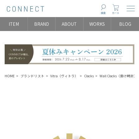
Togg
検索
カート
ITEM
BRAND
ABOUT
WORKS
BLOG
HOME
ブランドリスト
Vitra（ヴィトラ）
Clocks
Wall Clocks（掛け時計）