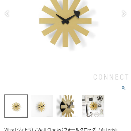
Vitra（ヴィトラ） / Wall Clocks（ウォールクロック） / Asterisk