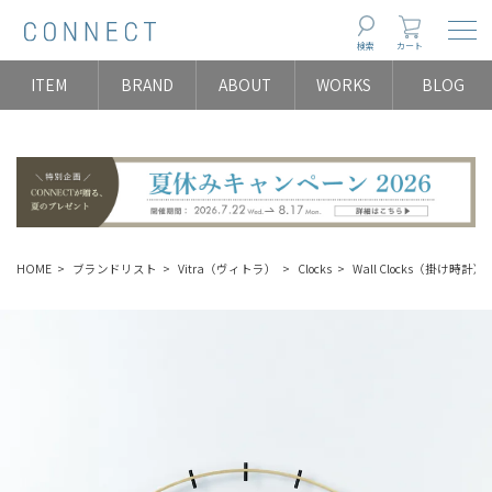
Togg
検索
カート
ITEM
BRAND
ABOUT
WORKS
BLOG
HOME
ブランドリスト
Vitra（ヴィトラ）
Clocks
Wall Clocks（掛け時計）