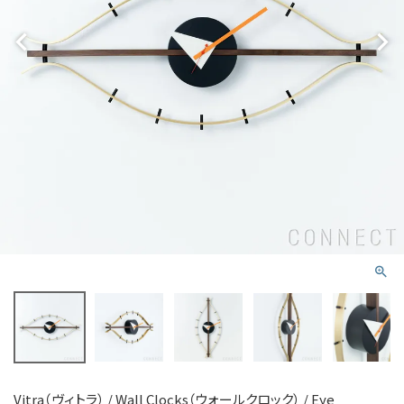
Vitra（ヴィトラ） / Wall Clocks（ウォールクロック） / Eye