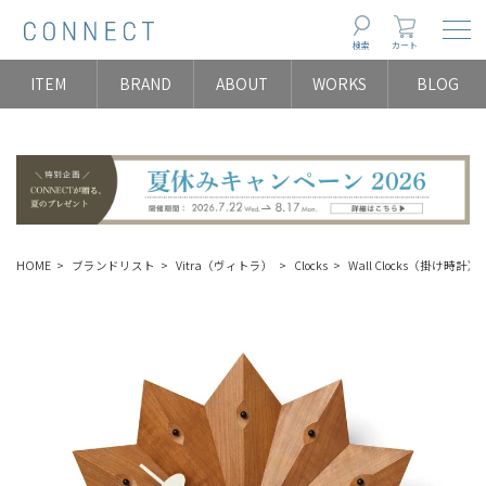
Togg
検索
カート
ITEM
BRAND
ABOUT
WORKS
BLOG
HOME
ブランドリスト
Vitra（ヴィトラ）
Clocks
Wall Clocks（掛け時計）