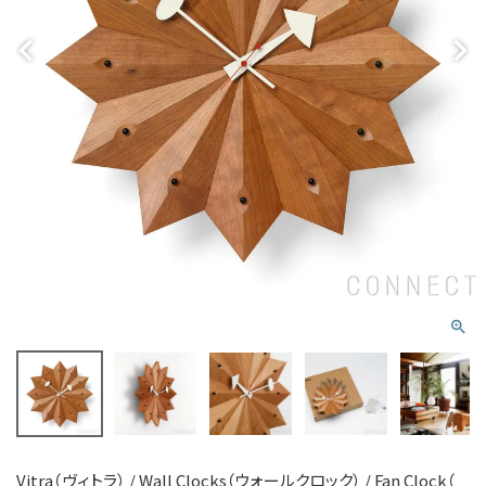
Vitra（ヴィトラ） / Wall Clocks（ウォールクロック） / Fan Clock（