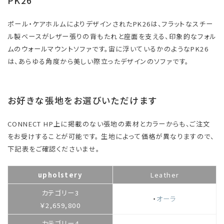
PK26
ポール・ケアホルムによりデザインされたPK26は、フラットなスチー
ル製ベースがレザー張りの背もたれと座面を支える、印象的なフォル
ムのウォールマウントソファです。宙に浮いているかのようなPK26
は、あらゆる角度から美しい際立ったデザインのソファです。
お好きな張地をお選びいただけます
CONNECT HP上に掲載のない張地の素材とカラーからも、ご注文
をお受けすることが可能です。 生地によって価格が異なりますので、
下記表をご確認くださいませ。
upholstery
Leather
カテゴリー3
・
オーラ
￥2,659,800
カテゴリー4