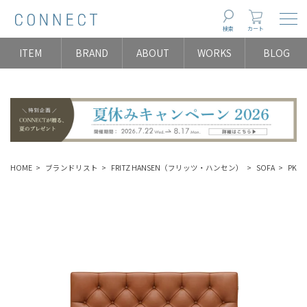
Togg
検索
カート
ITEM
BRAND
ABOUT
WORKS
BLOG
HOME
ブランドリスト
FRITZ HANSEN（フリッツ・ハンセン）
SOFA
PK2