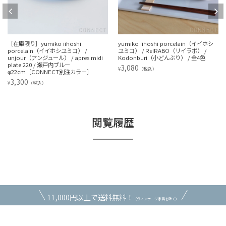
［在庫限り］yumiko iihoshi
yumiko iihoshi porcelain（イイホシ
porcelain（イイホシユミコ） /
ユミコ） / ReIRABO（リイラボ） /
unjour（アンジュール） / apres midi
Kodonburi（小どんぶり） / 全4色
plate 220 / 瀬戸内ブルー
3,080
¥
（税込）
φ22cm［CONNECT別注カラー］
3,300
¥
（税込）
閲覧履歴
11,000円以上で送料無料！
（ヴィンテージ家具を除く）