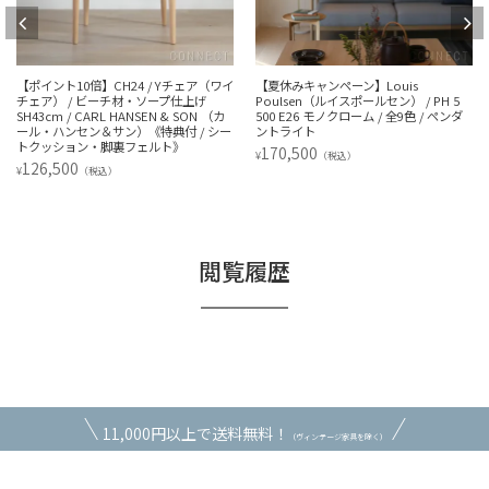
【ポイント10倍】CH24 / Yチェア（ワイ
【夏休みキャンペーン】Louis
チェア） / ビーチ材・ソープ仕上げ
Poulsen（ルイスポールセン） / PH 5
SH43cm / CARL HANSEN & SON （カ
500 E26 モノクローム / 全9色 / ペンダ
ール・ハンセン＆サン）《特典付 / シー
ントライト
トクッション・脚裏フェルト》
170,500
¥
（税込）
126,500
¥
（税込）
閲覧履歴
11,000円以上で送料無料！
（ヴィンテージ家具を除く）