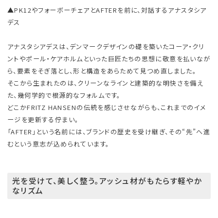
▲PK12やフォーボーチェアとAFTERを前に、対話するアナスタシア
デス
アナスタシアデスは、デンマークデザインの礎を築いたコーア・クリ
ントやポール・ケアホルムといった巨匠たちの思想に敬意を払いなが
ら、要素をそぎ落とし、形と構造をあらためて見つめ直しました。
そこから生まれたのは、クリーンなラインと建築的な明快さを備え
た、幾何学的で根源的なフォルムです。
どこかFRITZ HANSENの伝統を感じさせながらも、これまでのイメ
ージを更新する佇まい。
「AFTER」という名前には、ブランドの歴史を受け継ぎ、その“先”へ進
むという意志が込められています。
光を受けて、美しく整う。アッシュ材がもたらす軽やか
なリズム